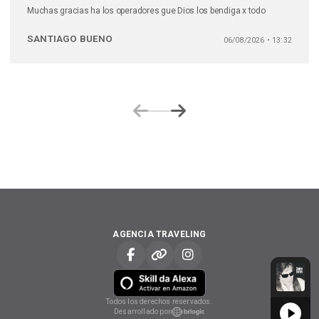
Muchas gracias ha los operadores gue Dios los bendiga x todo
SANTIAGO BUENO
06/08/2026 • 13:32
AGENCIA TRAVELING
DALE PLAY A NORTEÑA Y REGIONAL
03 Me Has Echado Al Olvido
03 Me Has 
DALE PL
Todos los derechos reservados.
Desarrollado por