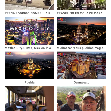
PRESA RODRIGO GÓMEZ "LA BOCA" en Santiago N.L
TRAVELING EN COLA DE CABALLO
Mexico City, CDMX, Mexico in 4K ULTRA HD 60 FPS by Drone
Michoacán y sus pueblos mágicos, 4k
Puebla
Guanajuato