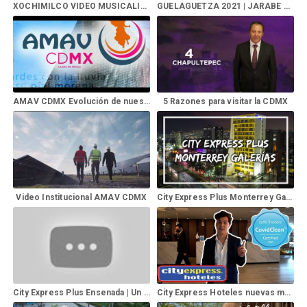
XOCHIMILCO VIDEO MUSICALIZADO
GUELAGUETZA 2021 | JARABE DEL VALLE, CHINAS OAXAQUEÑAS DE GENOVEVA MEDINA
AMAV CDMX Evolución de nuestro logotipo
5 Razones para visitar la CDMX
Video Institucional AMAV CDMX
City Express Plus Monterrey Galerías
City Express Plus Ensenada | Un Hotel Que Te Sorprende
City Express Hoteles nuevas medidas de bioseguridad habitaciones instalaciones alimentos viaja safe.