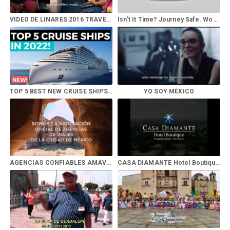
VIDEO DE LINARES 2016 TRAVELING
Isn't It Time? Journey Safe. WonderFULL℠.
TOP 5 BEST NEW CRUISE SHIPS IN 2022! (ft Royal Caribbean, Carnival, Norwegian, MSC, Disney, Virgin)
YO SOY MÉXICO
AGENCIAS CONFIABLES AMAVCDMX Y GMA
CASA DIAMANTE Hotel Boutique en Ezequiel Montes Qro.