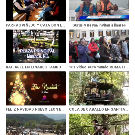
PARRAS VIÑEDO Y CATA DON LEO
Gurus y Reyna invitan a linares
BAILABLE EN LINARES TAMBORA Y CLARINETE
161 video euromundo ROMA LISBOA
FELIZ NAVIDAD NUEVO LEON EXTRAORDINARIO Y TRAVELING
COLA DE CABALLO EN SANTIAGO NUEVO LEON