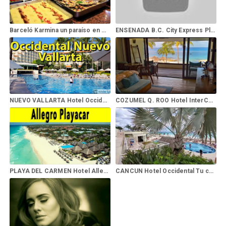
Barceló Karmina un paraíso en Manzanillo | Barceló Hotels & Resorts
ENSENADA B.C. City Express Plus Ensenada | Un Hotel Que Te Sorprende
NUEVO VALLARTA Hotel Occidental Nuevo Vallarta
COZUMEL Q. ROO Hotel InterContinental Presidente Cozumel in Cancún Cozumel Island
PLAYA DEL CARMEN Hotel Allegro Playacar Riviera Maya - Mexico
CANCUN Hotel Occidental Tu cancun 2020