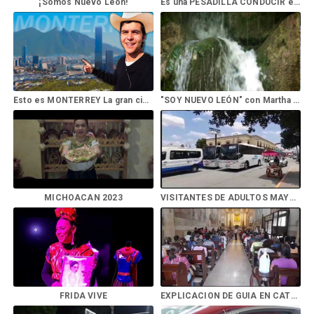
¡Somos Nuevo León!
Es una PESADILLA CONDUCIR en esta AVENIDA en MONTERREY MEXICO
Esto es MONTERREY La gran ciudad metrópoli de México
"SOY NUEVO LEÓN" con Martha Higareda - Turismo.
MICHOACAN 2023
VISITANTES DE ADULTOS MAYORES DE SAN NICOLAS A LINARES
FRIDA VIVE
EXPLICACION DE GUIA EN CATEDRAL ADULTOS DE SAN NICOLAS