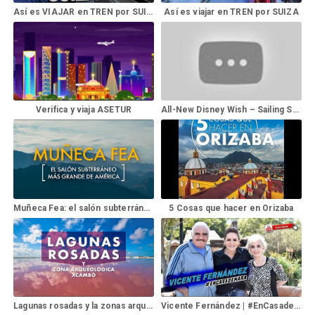
Así es VIAJAR en TREN por SUIZA | NO LO VAS A CREER - Gabriel Herrera
Así es viajar en TREN por SUIZA
Verifica y viaja ASETUR
All-New Disney Wish – Sailing Summer 2022 | Disney Cruise Line
Muñeca Fea: el salón subterráneo más grande de América
5 Cosas que hacer en Orizaba
Lagunas rosadas y la zonas arqueológicas de X'cambó
Vicente Fernández | #EnCasadeMara