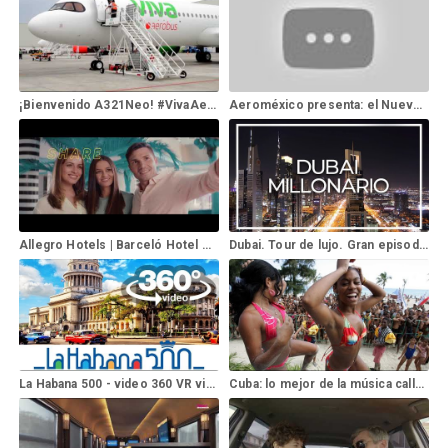
¡Bienvenido A321Neo! #VivaAerobus
Aeroméxico presenta: el Nuevo #737MAX8
Allegro Hotels | Barceló Hotel Group
Dubai. Tour de lujo. Gran episodo.
La Habana 500 - video 360 VR visita virtual video 360 Cuba Havana #lahabana500 #avana #habana360
Cuba: lo mejor de la música callejera en las calles de Santiago de Cuba - Carmine Salituro Editions