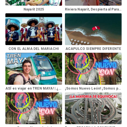
Nayarit 2025
Riviera Nayarit, Despierta al Paraíso
CON EL ALMA DEL MARIACHI
ACAPULCO SIEMPRE DIFERENTE
ASÍ es viajar en TREN MAYA! | ¿vale realmente la pena?
¡Somos Nuevo León! ¡Somos puro Corazón! - Samuel García