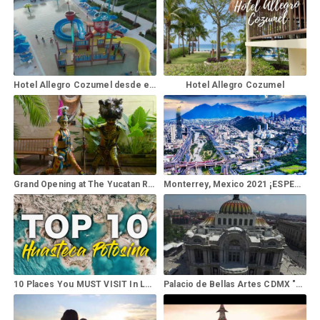
Hotel Allegro Cozumel desde el dron
Hotel Allegro Cozumel
Grand Opening at The Yucatan Resort Playa del Carmen
Monterrey, Mexico 2021 ¡ESPECTACULAR!
10 Places You MUST VISIT In LA HUASTECA POTOSINA
Palacio de Bellas Artes CDMX "Drone Video"